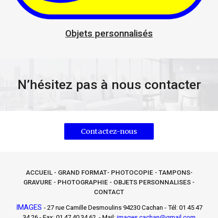
Objets personnalisés
N’hésitez pas à nous contacter
Contactez-nous
ACCUEIL
-
GRAND FORMAT
-
PHOTOCOPIE
-
TAMPONS-
GRAVURE
-
PHOTOGRAPHIE
-
OBJETS PERSONNALISES
-
CONTACT
IMAGES
-
27 rue Camille Desmoulins 94230 Cachan
- Tél:
01 45 47
34 26 - Fax: 01 47 40 34 62
- Mail:
images.cachan@gmail.com